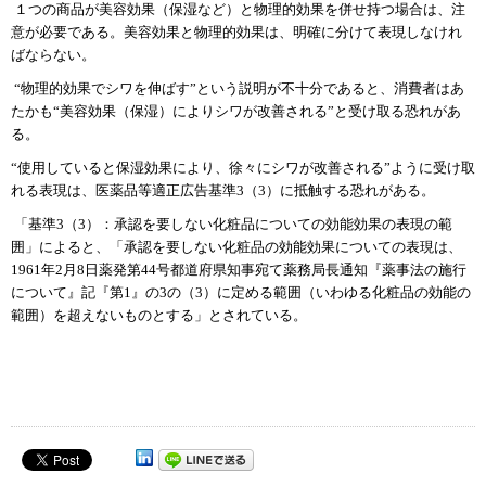
１つの商品が美容効果（保湿など）と物理的効果を併せ持つ場合は、
注
意が必要である。
美容効果と物理的効果は、明確に分けて表現しなけ
れ
ばならない。
“物理的効果でシワを伸ばす”という説明が不十分であると、消費者
はあ
たかも“美容効果（保湿）によりシワが改善される”と受け取る恐
れがあ
る。
“使用していると保湿効果により、徐々にシワが改善される”
ように受け取
れる表現は、医薬品等適正広告基準
3
（
3
）に抵触する恐れ
がある。
「基準
3
（
3
）：承認を要しない化粧品についての効能効果の表現の範
囲」によると、「承認を要しない化粧品の効能効果についての表現は、
1961
年
2
月
8
日薬発第
44
号都道府県知事宛て薬務局長通知『薬事法の
施行
について』記『第
1
』の
3
の（
3
）に定める範囲（いわゆる化粧品の
効能の
範囲）を超えないものとする」とされている。