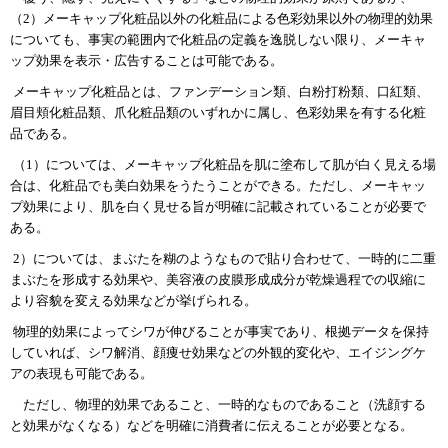
（
2
）メーキャップ化粧品以外の化粧品による色彩効果以外の物理的効
果
についても、事実の範囲内で化粧品の定義を逸脱しない限り、メー
キャ
ップ効果を表示・広告することは可能である。
メーキャップ化粧品とは、ファンデーション類、白粉打粉類、口紅
類、
眉目頬化粧品類、爪化粧品類のいずれかに属し、色彩効果を有す
る化粧
品である。
（
1
）については、メーキャップ化粧品を肌に塗布して肌が白く見え
る場
合は、化粧品でも美白効果をうたうことができる。ただし、メー
キャッ
プ効果により、肌を白く見せる旨が明確に記載されていること
が必要で
ある。
2
）については、まぶたを糊のようなもので貼り合わせて、一時的
に二重
まぶたを形成する効果や、美容液の皮膜形成成分が乾燥過程での
収縮に
より容貌を変える効果などが挙げられる。
物理的効果によってシワが伸びることが事実であり、根拠データを保
持
していれば、シワ解消、顔痩せ効果などの外観的変化や、エイジング
ケ
アの表現も可能である。
ただし、物理的効果であること、一時的なも
のであること（洗顔する
と効果がなくなる）などを明確に消費者に伝え
ることが必要となる。